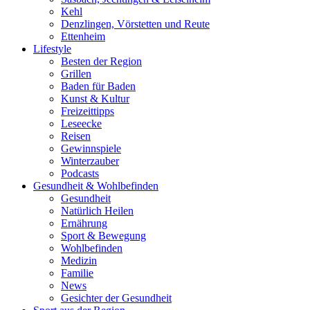
Kehl
Denzlingen, Vörstetten und Reute
Ettenheim
Lifestyle
Besten der Region
Grillen
Baden für Baden
Kunst & Kultur
Freizeittipps
Leseecke
Reisen
Gewinnspiele
Winterzauber
Podcasts
Gesundheit & Wohlbefinden
Gesundheit
Natürlich Heilen
Ernährung
Sport & Bewegung
Wohlbefinden
Medizin
Familie
News
Gesichter der Gesundheit