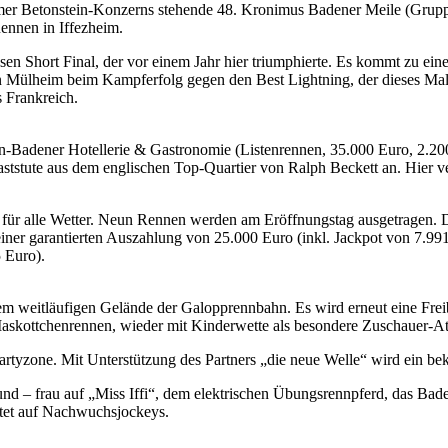
eimer Betonstein-Konzerns stehende 48. Kronimus Badener Meile (Grupp
Rennen in Iffezheim.
en Short Final, der vor einem Jahr hier triumphierte. Es kommt zu ei
 Mülheim beim Kampferfolg gegen den Best Lightning, der dieses Mal 
 Frankreich.
den-Badener Hotellerie & Gastronomie (Listenrennen, 35.000 Euro, 2.2
tstute aus dem englischen Top-Quartier von Ralph Beckett an. Hier vers
n für alle Wetter. Neun Rennen werden am Eröffnungstag ausgetragen. De
einer garantierten Auszahlung von 25.000 Euro (inkl. Jackpot von 7.99
 Euro).
 weitläufigen Gelände der Galopprennbahn. Es wird erneut eine Freib
Maskottchenrennen, wieder mit Kinderwette als besondere Zuschauer-At
rtyzone. Mit Unterstützung des Partners „die neue Welle“ wird ein be
 und – frau auf „Miss Iffi“, dem elektrischen Übungsrennpferd, das Bad
artet auf Nachwuchsjockeys.