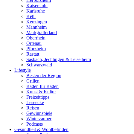
Herbolzheim
Kaiserstuhl
Karlsruhe
Kehl
Kenzingen
Mannheim
Markgräflerland
Oberrhein
Ortenau
Pforzheim
Rastatt
Sasbach, Jechtingen & Leiselheim
Schwarzwald
Lifestyle
Besten der Region
Grillen
Baden für Baden
Kunst & Kultur
Freizeittipps
Leseecke
Reisen
Gewinnspiele
Winterzauber
Podcasts
Gesundheit & Wohlbefinden