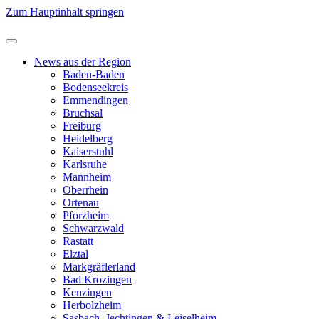
Zum Hauptinhalt springen
News aus der Region
Baden-Baden
Bodenseekreis
Emmendingen
Bruchsal
Freiburg
Heidelberg
Kaiserstuhl
Karlsruhe
Mannheim
Oberrhein
Ortenau
Pforzheim
Schwarzwald
Rastatt
Elztal
Markgräflerland
Bad Krozingen
Kenzingen
Herbolzheim
Sasbach, Jechtingen & Leiselheim