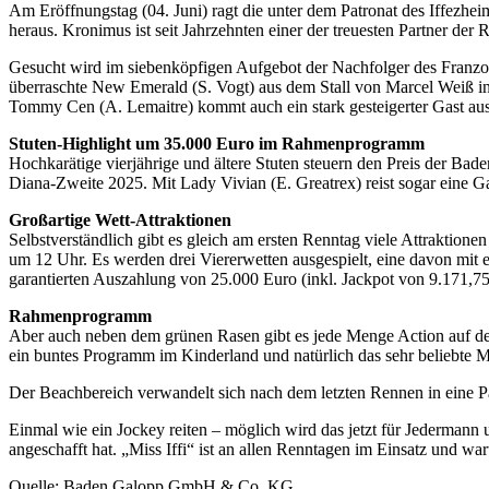
Am Eröffnungstag (04. Juni) ragt die unter dem Patronat des Iffezh
heraus. Kronimus ist seit Jahrzehnten einer der treuesten Partner der 
Gesucht wird im siebenköpfigen Aufgebot der Nachfolger des Franzos
überraschte New Emerald (S. Vogt) aus dem Stall von Marcel Weiß in
Tommy Cen (A. Lemaitre) kommt auch ein stark gesteigerter Gast aus
Stuten-Highlight um 35.000 Euro im Rahmenprogramm
Hochkarätige vierjährige und ältere Stuten steuern den Preis der Ba
Diana-Zweite 2025. Mit Lady Vivian (E. Greatrex) reist sogar eine Gas
Großartige Wett-Attraktionen
Selbstverständlich gibt es gleich am ersten Renntag viele Attraktione
um 12 Uhr. Es werden drei Viererwetten ausgespielt, eine davon mit 
garantierten Auszahlung von 25.000 Euro (inkl. Jackpot von 9.171,75
Rahmenprogramm
Aber auch neben dem grünen Rasen gibt es jede Menge Action auf dem
ein buntes Programm im Kinderland und natürlich das sehr beliebte 
Der Beachbereich verwandelt sich nach dem letzten Rennen in eine Pa
Einmal wie ein Jockey reiten – möglich wird das jetzt für Jedermann
angeschafft hat. „Miss Iffi“ ist an allen Renntagen im Einsatz und w
Quelle: Baden Galopp GmbH & Co. KG