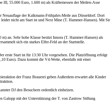
e III, 55.000 Euro, 1.600 m) als Kräftemessen der Meilen-Asse
ner Neuauflage der Kalkmann-Frühjahrs-Meile aus Düsseldorf. Dort
leider nicht am Start ist und Next Mine (T. Hammer-Hansen). Mit Sir
00 m) an. Sehr hohe Klasse besitzt Innora (T. Hammer-Hansen) als
ammelt sich ein starkes Elfer-Feld an der Startstelle.
r erste Start ist für 13:30 Uhr vorgesehen. Die Platzöffnung erfolgt
1,10 Euro). Dazu kommt die V4-Wette, ebenfalls mit einer
ieraktion der Franz Brauerei geben Außerdem erwartet alle Kinder
traktion.
kannter DJ den Besuchern ordentlich einheizen.
en Galopp mit der Unterstützung der T. von Zastrow Stiftung