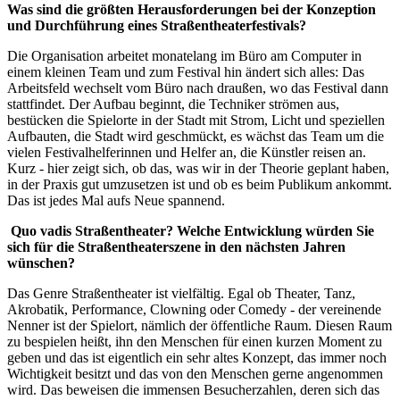
Was sind die größten Herausforderungen bei der Konzeption
und Durchführung eines Straßentheaterfestivals?
Die Organisation arbeitet monatelang im Büro am Computer in
einem kleinen Team und zum Festival hin ändert sich alles: Das
Arbeitsfeld wechselt vom Büro nach draußen, wo das Festival dann
stattfindet. Der Aufbau beginnt, die Techniker strömen aus,
bestücken die Spielorte in der Stadt mit Strom, Licht und speziellen
Aufbauten, die Stadt wird geschmückt, es wächst das Team um die
vielen Festivalhelferinnen und Helfer an, die Künstler reisen an.
Kurz - hier zeigt sich, ob das, was wir in der Theorie geplant haben,
in der Praxis gut umzusetzen ist und ob es beim Publikum ankommt.
Das ist jedes Mal aufs Neue spannend.
Quo vadis Straßentheater? Welche Entwicklung würden Sie
sich für die Straßentheaterszene in den nächsten Jahren
wünschen?
Das Genre Straßentheater ist vielfältig. Egal ob Theater, Tanz,
Akrobatik, Performance, Clowning oder Comedy - der vereinende
Nenner ist der Spielort, nämlich der öffentliche Raum. Diesen Raum
zu bespielen heißt, ihn den Menschen für einen kurzen Moment zu
geben und das ist eigentlich ein sehr altes Konzept, das immer noch
Wichtigkeit besitzt und das von den Menschen gerne angenommen
wird. Das beweisen die immensen Besucherzahlen, deren sich das