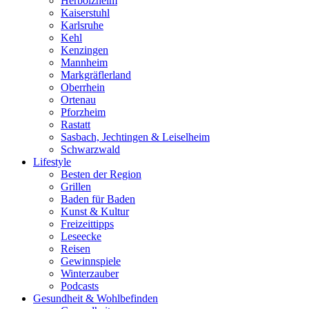
Herbolzheim
Kaiserstuhl
Karlsruhe
Kehl
Kenzingen
Mannheim
Markgräflerland
Oberrhein
Ortenau
Pforzheim
Rastatt
Sasbach, Jechtingen & Leiselheim
Schwarzwald
Lifestyle
Besten der Region
Grillen
Baden für Baden
Kunst & Kultur
Freizeittipps
Leseecke
Reisen
Gewinnspiele
Winterzauber
Podcasts
Gesundheit & Wohlbefinden