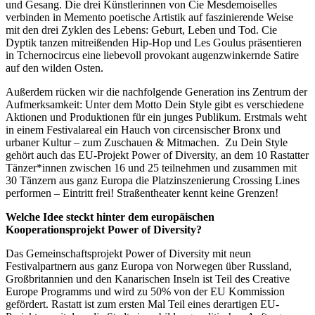
und Gesang. Die drei Künstlerinnen von Cie Mesdemoiselles
verbinden in Memento poetische Artistik auf faszinierende Weise
mit den drei Zyklen des Lebens: Geburt, Leben und Tod. Cie
Dyptik tanzen mitreißenden Hip-Hop und Les Goulus präsentieren
in Tchernocircus eine liebevoll provokant augenzwinkernde Satire
auf den wilden Osten.
Außerdem rücken wir die nachfolgende Generation ins Zentrum der
Aufmerksamkeit: Unter dem Motto Dein Style gibt es verschiedene
Aktionen und Produktionen für ein junges Publikum. Erstmals weht
in einem Festivalareal ein Hauch von circensischer Bronx und
urbaner Kultur – zum Zuschauen & Mitmachen. Zu Dein Style
gehört auch das EU-Projekt Power of Diversity, an dem 10 Rastatter
Tänzer*innen zwischen 16 und 25 teilnehmen und zusammen mit
30 Tänzern aus ganz Europa die Platzinszenierung Crossing Lines
performen – Eintritt frei! Straßentheater kennt keine Grenzen!
Welche Idee steckt hinter dem europäischen
Kooperationsprojekt Power of Diversity?
Das Gemeinschaftsprojekt Power of Diversity mit neun
Festivalpartnern aus ganz Europa von Norwegen über Russland,
Großbritannien und den Kanarischen Inseln ist Teil des Creative
Europe Programms und wird zu 50% von der EU Kommission
gefördert. Rastatt ist zum ersten Mal Teil eines derartigen EU-