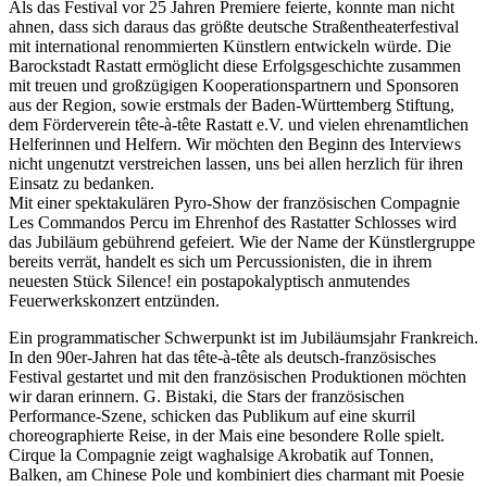
Als das Festival vor 25 Jahren Premiere feierte, konnte man nicht
ahnen, dass sich daraus das größte deutsche Straßentheaterfestival
mit international renommierten Künstlern entwickeln würde. Die
Barockstadt Rastatt ermöglicht diese Erfolgsgeschichte zusammen
mit treuen und großzügigen Kooperationspartnern und Sponsoren
aus der Region, sowie erstmals der Baden-Württemberg Stiftung,
dem Förderverein tête-à-tête Rastatt e.V. und vielen ehrenamtlichen
Helferinnen und Helfern. Wir möchten den Beginn des Interviews
nicht ungenutzt verstreichen lassen, uns bei allen herzlich für ihren
Einsatz zu bedanken.
Mit einer spektakulären Pyro-Show der französischen Compagnie
Les Commandos Percu im Ehrenhof des Rastatter Schlosses wird
das Jubiläum gebührend gefeiert. Wie der Name der Künstlergruppe
bereits verrät, handelt es sich um Percussionisten, die in ihrem
neuesten Stück Silence! ein postapokalyptisch anmutendes
Feuerwerkskonzert entzünden.
Ein programmatischer Schwerpunkt ist im Jubiläumsjahr Frankreich.
In den 90er-Jahren hat das tête-à-tête als deutsch-französisches
Festival gestartet und mit den französischen Produktionen möchten
wir daran erinnern. G. Bistaki, die Stars der französischen
Performance-Szene, schicken das Publikum auf eine skurril
choreographierte Reise, in der Mais eine besondere Rolle spielt.
Cirque la Compagnie zeigt waghalsige Akrobatik auf Tonnen,
Balken, am Chinese Pole und kombiniert dies charmant mit Poesie