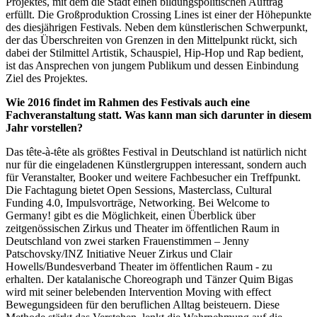
Projektes, mit dem die Stadt einen bildungspolitischen Auftrag
erfüllt. Die Großproduktion Crossing Lines ist einer der Höhepunkte
des diesjährigen Festivals. Neben dem künstlerischen Schwerpunkt,
der das Überschreiten von Grenzen in den Mittelpunkt rückt, sich
dabei der Stilmittel Artistik, Schauspiel, Hip-Hop und Rap bedient,
ist das Ansprechen von jungem Publikum und dessen Einbindung
Ziel des Projektes.
Wie 2016 findet im Rahmen des Festivals auch eine
Fachveranstaltung statt. Was kann man sich darunter in diesem
Jahr vorstellen?
Das tête-à-tête als größtes Festival in Deutschland ist natürlich nicht
nur für die eingeladenen Künstlergruppen interessant, sondern auch
für Veranstalter, Booker und weitere Fachbesucher ein Treffpunkt.
Die Fachtagung bietet Open Sessions, Masterclass, Cultural
Funding 4.0, Impulsvorträge, Networking. Bei Welcome to
Germany! gibt es die Möglichkeit, einen Überblick über
zeitgenössischen Zirkus und Theater im öffentlichen Raum in
Deutschland von zwei starken Frauenstimmen – Jenny
Patschovsky/INZ Initiative Neuer Zirkus und Clair
Howells/Bundesverband Theater im öffentlichen Raum - zu
erhalten. Der katalanische Choreograph und Tänzer Quim Bigas
wird mit seiner belebenden Intervention Moving with effect
Bewegungsideen für den beruflichen Alltag beisteuern. Diese