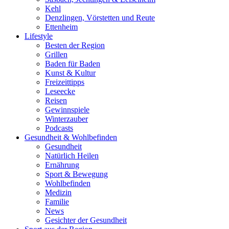
Kehl
Denzlingen, Vörstetten und Reute
Ettenheim
Lifestyle
Besten der Region
Grillen
Baden für Baden
Kunst & Kultur
Freizeittipps
Leseecke
Reisen
Gewinnspiele
Winterzauber
Podcasts
Gesundheit & Wohlbefinden
Gesundheit
Natürlich Heilen
Ernährung
Sport & Bewegung
Wohlbefinden
Medizin
Familie
News
Gesichter der Gesundheit