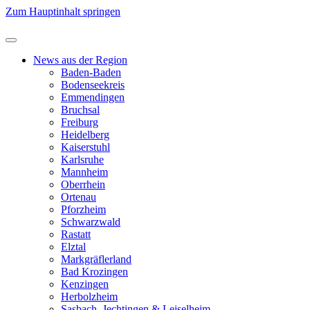
Zum Hauptinhalt springen
News aus der Region
Baden-Baden
Bodenseekreis
Emmendingen
Bruchsal
Freiburg
Heidelberg
Kaiserstuhl
Karlsruhe
Mannheim
Oberrhein
Ortenau
Pforzheim
Schwarzwald
Rastatt
Elztal
Markgräflerland
Bad Krozingen
Kenzingen
Herbolzheim
Sasbach, Jechtingen & Leiselheim