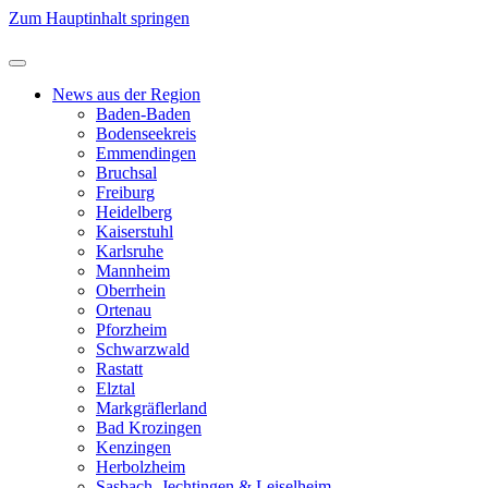
Zum Hauptinhalt springen
News aus der Region
Baden-Baden
Bodenseekreis
Emmendingen
Bruchsal
Freiburg
Heidelberg
Kaiserstuhl
Karlsruhe
Mannheim
Oberrhein
Ortenau
Pforzheim
Schwarzwald
Rastatt
Elztal
Markgräflerland
Bad Krozingen
Kenzingen
Herbolzheim
Sasbach, Jechtingen & Leiselheim