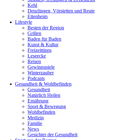
Kehl
Denzlingen, Vörstetten und Reute
Ettenheim
Lifestyle
Besten der Region
Grillen
Baden für Baden
Kunst & Kultur
Freizeittipps
Leseecke
Reisen
Gewinnspiele
Winterzauber
Podcasts
Gesundheit & Wohlbefinden
Gesundheit
Natürlich Heilen
Ernährung
Sport & Bewegung
Wohlbefinden
Medizin
Familie
News
Gesichter der Gesundheit