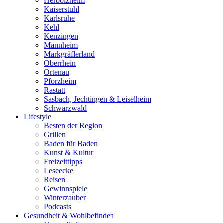
Herbolzheim
Kaiserstuhl
Karlsruhe
Kehl
Kenzingen
Mannheim
Markgräflerland
Oberrhein
Ortenau
Pforzheim
Rastatt
Sasbach, Jechtingen & Leiselheim
Schwarzwald
Lifestyle
Besten der Region
Grillen
Baden für Baden
Kunst & Kultur
Freizeittipps
Leseecke
Reisen
Gewinnspiele
Winterzauber
Podcasts
Gesundheit & Wohlbefinden