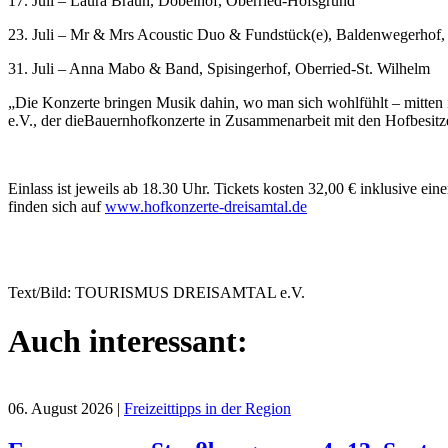
17. Juli – Laura Braun, Dobelhof, Oberried-Hofsgrund
23. Juli – Mr & Mrs Acoustic Duo & Fundstück(e), Baldenwegerhof,
31. Juli – Anna Mabo & Band, Spisingerhof, Oberried-St. Wilhelm
„Die Konzerte bringen Musik dahin, wo man sich wohlfühlt – mitten i
e.V., der dieBauernhofkonzerte in Zusammenarbeit mit den Hofbesitzer
Einlass ist jeweils ab 18.30 Uhr. Tickets kosten 32,00 € inklusive 
finden sich auf
www.hofkonzerte-dreisamtal.de
Text/Bild: TOURISMUS DREISAMTAL e.V.
Auch interessant:
06. August 2026
|
Freizeittipps in der Region