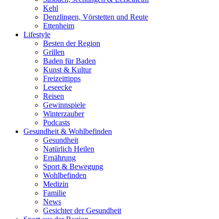
Kehl
Denzlingen, Vörstetten und Reute
Ettenheim
Lifestyle
Besten der Region
Grillen
Baden für Baden
Kunst & Kultur
Freizeittipps
Leseecke
Reisen
Gewinnspiele
Winterzauber
Podcasts
Gesundheit & Wohlbefinden
Gesundheit
Natürlich Heilen
Ernährung
Sport & Bewegung
Wohlbefinden
Medizin
Familie
News
Gesichter der Gesundheit