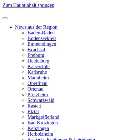
Zum Hauptinhalt springen
News aus der Region
Baden-Baden
Bodenseekreis
Emmendingen
Bruchsal
Freiburg
Heidelberg
Kaiserstuhl
Karlsruhe
Mannheim
Oberrhein
Ortenau
Pforzheim
Schwarzwald
Rastatt
Elztal
Markgräflerland
Bad Krozingen
Kenzingen
Herbolzheim
Sasbach, Jechtingen & Leiselheim