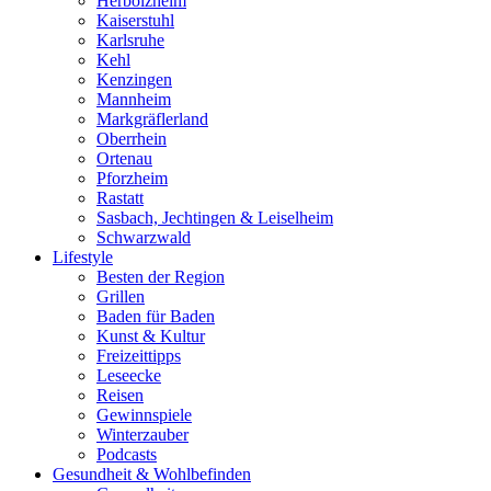
Herbolzheim
Kaiserstuhl
Karlsruhe
Kehl
Kenzingen
Mannheim
Markgräflerland
Oberrhein
Ortenau
Pforzheim
Rastatt
Sasbach, Jechtingen & Leiselheim
Schwarzwald
Lifestyle
Besten der Region
Grillen
Baden für Baden
Kunst & Kultur
Freizeittipps
Leseecke
Reisen
Gewinnspiele
Winterzauber
Podcasts
Gesundheit & Wohlbefinden