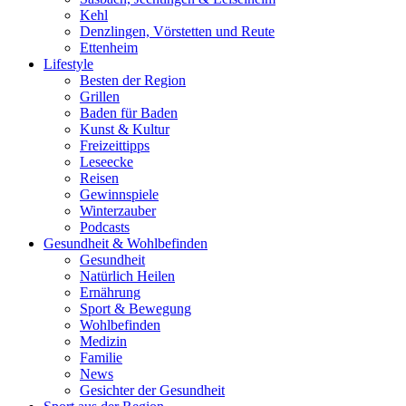
Kehl
Denzlingen, Vörstetten und Reute
Ettenheim
Lifestyle
Besten der Region
Grillen
Baden für Baden
Kunst & Kultur
Freizeittipps
Leseecke
Reisen
Gewinnspiele
Winterzauber
Podcasts
Gesundheit & Wohlbefinden
Gesundheit
Natürlich Heilen
Ernährung
Sport & Bewegung
Wohlbefinden
Medizin
Familie
News
Gesichter der Gesundheit