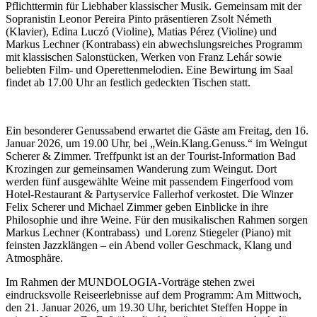
Pflichttermin für Liebhaber klassischer Musik. Gemeinsam mit der
Sopranistin Leonor Pereira Pinto präsentieren Zsolt Németh
(Klavier), Edina Luczó (Violine), Matias Pérez (Violine) und
Markus Lechner (Kontrabass) ein abwechslungsreiches Programm
mit klassischen Salonstücken, Werken von Franz Lehár sowie
beliebten Film- und Operettenmelodien. Eine Bewirtung im Saal
findet ab 17.00 Uhr an festlich gedeckten Tischen statt.
Ein besonderer Genussabend erwartet die Gäste am Freitag, den 16.
Januar 2026, um 19.00 Uhr, bei „Wein.Klang.Genuss.“ im Weingut
Scherer & Zimmer. Treffpunkt ist an der Tourist-Information Bad
Krozingen zur gemeinsamen Wanderung zum Weingut. Dort
werden fünf ausgewählte Weine mit passendem Fingerfood vom
Hotel-Restaurant & Partyservice Fallerhof verkostet. Die Winzer
Felix Scherer und Michael Zimmer geben Einblicke in ihre
Philosophie und ihre Weine. Für den musikalischen Rahmen sorgen
Markus Lechner (Kontrabass) und Lorenz Stiegeler (Piano) mit
feinsten Jazzklängen – ein Abend voller Geschmack, Klang und
Atmosphäre.
Im Rahmen der MUNDOLOGIA-Vorträge stehen zwei
eindrucksvolle Reiseerlebnisse auf dem Programm: Am Mittwoch,
den 21. Januar 2026, um 19.30 Uhr, berichtet Steffen Hoppe in