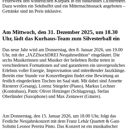
Feuerwerk den winterlichen Kurpark in ein funkelndes Lichtermeer.
Dazu werden ein Sektbuffet und ein Mitternachtssnack angeboten –
Getränke sind im Preis inklusive.
Am Mittwoch, den 31. Dezember 2025, um 18.30
Uhr, lädt das Kurhaus-Team zum Silvesterball ein
Das neue Jahr wird am Donnerstag, den 8. Januar 2026, um 19.00
Uhr, mit der „JAZZhochDREI Neujahrsedition“ eingeläutet. Die
sechs Musikerinnen und Musiker der beliebten Reihe treten in
verschiedenen Formationen auf und garantieren ein unvergessliches
Erlebnis voller Energie, Improvisation und mitreißender Jazzklänge.
Bereits eine Stunde vor Konzertbeginn findet eine Bewirtung an
festlich eingedeckten Tischen im Saal statt. Mit dabei sind Annette
Riesterer (Gesang), Lorenz Stiegeler (Piano), Markus Lechner
(Kontrabass), Patric Oliver Hetzinger (Schlagzeug), Stefan
Oberländer (Saxophone) und Max Zentawer (Gitarre).
Am Donnerstag, den 15. Januar 2026, um 18.00 Uhr, folgt das
Festliche Neujahrskonzert mit dem Franz Lehár Quartett & Gast-
Solistin Leonor Pereira Pinto. Das Konzert ist ein musikalischer