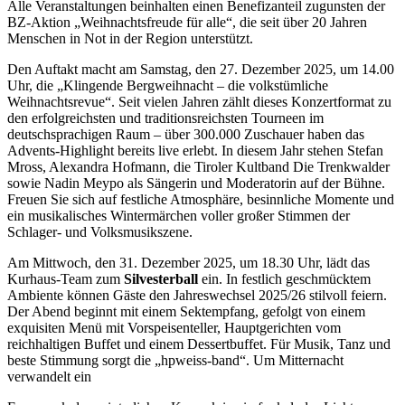
Alle Veranstaltungen beinhalten einen Benefizanteil zugunsten der
BZ-Aktion „Weihnachtsfreude für alle“, die seit über 20 Jahren
Menschen in Not in der Region unterstützt.
Den Auftakt macht am Samstag, den 27. Dezember 2025, um 14.00
Uhr, die „Klingende Bergweihnacht – die volkstümliche
Weihnachtsrevue“. Seit vielen Jahren zählt dieses Konzertformat zu
den erfolgreichsten und traditionsreichsten Tourneen im
deutschsprachigen Raum – über 300.000 Zuschauer haben das
Advents-Highlight bereits live erlebt. In diesem Jahr stehen Stefan
Mross, Alexandra Hofmann, die Tiroler Kultband Die Trenkwalder
sowie Nadin Meypo als Sängerin und Moderatorin auf der Bühne.
Freuen Sie sich auf festliche Atmosphäre, besinnliche Momente und
ein musikalisches Wintermärchen voller großer Stimmen der
Schlager- und Volksmusikszene.
Am Mittwoch, den 31. Dezember 2025, um 18.30 Uhr, lädt das
Kurhaus-Team zum
Silvesterball
ein. In festlich geschmücktem
Ambiente können Gäste den Jahreswechsel 2025/26 stilvoll feiern.
Der Abend beginnt mit einem Sektempfang, gefolgt von einem
exquisiten Menü mit Vorspeisenteller, Hauptgerichten vom
reichhaltigen Buffet und einem Dessertbuffet. Für Musik, Tanz und
beste Stimmung sorgt die „hpweiss-band“. Um Mitternacht
verwandelt ein