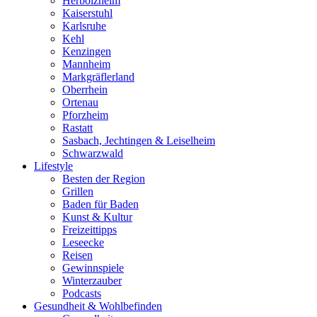
Herbolzheim
Kaiserstuhl
Karlsruhe
Kehl
Kenzingen
Mannheim
Markgräflerland
Oberrhein
Ortenau
Pforzheim
Rastatt
Sasbach, Jechtingen & Leiselheim
Schwarzwald
Lifestyle
Besten der Region
Grillen
Baden für Baden
Kunst & Kultur
Freizeittipps
Leseecke
Reisen
Gewinnspiele
Winterzauber
Podcasts
Gesundheit & Wohlbefinden