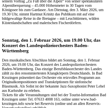
seinem Vortrag „Zu Fuß über die Alpen“ von seiner spektakulären
Alpenüberquerung – 45.000 Höhenmeter in 30 Tagen vom
Königssee bis zum Gardasee. Am Dienstag, den 3. März 2026, um
19.30 Uhr, nimmt Hartmut Krinitz das Publikum mit auf eine
bildgewaltige Reise in die Bretagne – mit Leuchttürmen, wilden
Küstenlandschaften und malerischen Fischerdörfern.
Sonntag, den 1. Februar 2026, um 19.00 Uhr, das
Konzert des Landespolizeiorchesters Baden-
Württemberg
Den musikalischen Abschluss bildet am Sonntag, den 1. Februar
2026, um 19.00 Uhr, das Konzert des Landespolizeiorchesters
Baden-Württemberg. Das einzige Berufsblasorchester des Landes
zählt zu den renommiertesten Klangkörpern Deutschlands. In Bad
Krozingen präsentiert das Orchester ein reizvolles Programm aus
Originalkompositionen und Transkriptionen für sinfonische
Blasmusik. Als Solist ist der bekannte Jazz-Saxophonist Peter Lehel
aus Karlsruhe zu erleben.
Tickets für alle Veranstaltungen sind bei der Tourist-Information Bad
Krozingen unter Tel. 07633 4008 163, online unter www.bad-
krozingen.info sowie bei Reservix (online und an allen Reservix-
Vorverkaufsstellen) erhältlich.