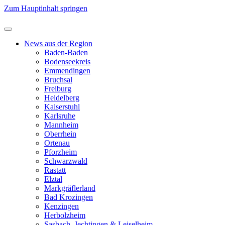
Zum Hauptinhalt springen
News aus der Region
Baden-Baden
Bodenseekreis
Emmendingen
Bruchsal
Freiburg
Heidelberg
Kaiserstuhl
Karlsruhe
Mannheim
Oberrhein
Ortenau
Pforzheim
Schwarzwald
Rastatt
Elztal
Markgräflerland
Bad Krozingen
Kenzingen
Herbolzheim
Sasbach, Jechtingen & Leiselheim