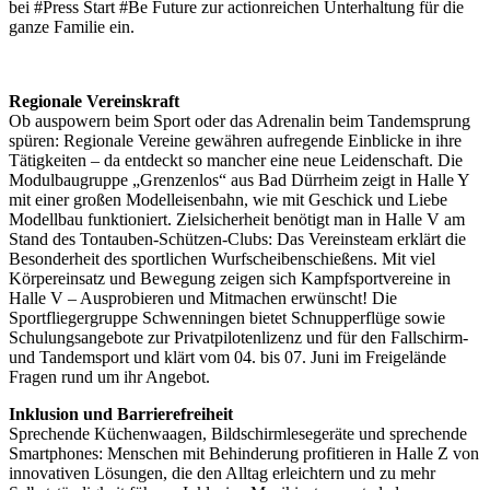
bei #Press Start #Be Future zur actionreichen Unterhaltung für die
ganze Familie ein.
Regionale Vereinskraft
Ob auspowern beim Sport oder das Adrenalin beim Tandemsprung
spüren: Regionale Vereine gewähren aufregende Einblicke in ihre
Tätigkeiten – da entdeckt so mancher eine neue Leidenschaft. Die
Modulbaugruppe „Grenzenlos“ aus Bad Dürrheim zeigt in Halle Y
mit einer großen Modelleisenbahn, wie mit Geschick und Liebe
Modellbau funktioniert. Zielsicherheit benötigt man in Halle V am
Stand des Tontauben-Schützen-Clubs: Das Vereinsteam erklärt die
Besonderheit des sportlichen Wurfscheibenschießens. Mit viel
Körpereinsatz und Bewegung zeigen sich Kampfsportvereine in
Halle V – Ausprobieren und Mitmachen erwünscht! Die
Sportfliegergruppe Schwenningen bietet Schnupperflüge sowie
Schulungsangebote zur Privatpilotenlizenz und für den Fallschirm-
und Tandemsport und klärt vom 04. bis 07. Juni im Freigelände
Fragen rund um ihr Angebot.
Inklusion und Barrierefreiheit
Sprechende Küchenwaagen, Bildschirmlesegeräte und sprechende
Smartphones: Menschen mit Behinderung profitieren in Halle Z von
innovativen Lösungen, die den Alltag erleichtern und zu mehr