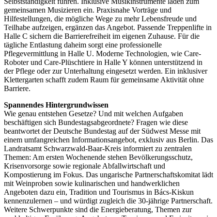
Selbstständigkeit führen. Inklusive Musikinstrumente laden zum
gemeinsamen Musizieren ein. Praxisnahe Vorträge und
Hilfestellungen, die mögliche Wege zu mehr Lebensfreude und
Teilhabe aufzeigen, ergänzen das Angebot. Passende Treppenlifte in
Halle C sichern die Barrierefreiheit im eigenen Zuhause. Für die
tägliche Entlastung daheim sorgt eine professionelle
Pflegevermittlung in Halle U. Moderne Technologien, wie Care-
Roboter und Care-Plüschtiere in Halle Y können unterstützend in
der Pflege oder zur Unterhaltung eingesetzt werden. Ein inklusiver
Klettergarten schafft zudem Raum für gemeinsame Aktivität ohne
Barriere.
Spannendes Hintergrundwissen
Wie genau entstehen Gesetze? Und mit welchen Aufgaben
beschäftigen sich Bundestagsabgeordnete? Fragen wie diese
beantwortet der Deutsche Bundestag auf der Südwest Messe mit
einem umfangreichen Informationsangebot, exklusiv aus Berlin. Das
Landratsamt Schwarzwald-Baar-Kreis informiert zu zentralen
Themen: Am ersten Wochenende stehen Bevölkerungsschutz,
Krisenvorsorge sowie regionale Abfallwirtschaft und
Kompostierung im Fokus. Das ungarische Partnerschaftskomitat lädt
mit Weinproben sowie kulinarischen und handwerklichen
Angeboten dazu ein, Tradition und Tourismus in Bács-Kiskun
kennenzulernen – und würdigt zugleich die 30-jährige Partnerschaft.
Weitere Schwerpunkte sind die Energieberatung, Themen zur