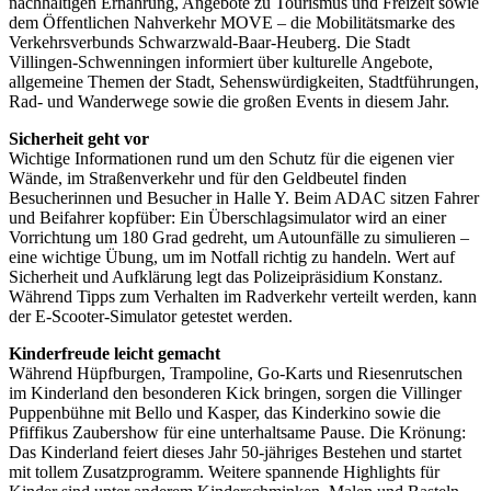
nachhaltigen Ernährung, Angebote zu Tourismus und Freizeit sowie
dem Öffentlichen Nahverkehr MOVE – die Mobilitätsmarke des
Verkehrsverbunds Schwarzwald-Baar-Heuberg. Die Stadt
Villingen-Schwenningen informiert über kulturelle Angebote,
allgemeine Themen der Stadt, Sehenswürdigkeiten, Stadtführungen,
Rad- und Wanderwege sowie die großen Events in diesem Jahr.
Sicherheit geht vor
Wichtige Informationen rund um den Schutz für die eigenen vier
Wände, im Straßenverkehr und für den Geldbeutel finden
Besucherinnen und Besucher in Halle Y. Beim ADAC sitzen Fahrer
und Beifahrer kopfüber: Ein Überschlagsimulator wird an einer
Vorrichtung um 180 Grad gedreht, um Autounfälle zu simulieren –
eine wichtige Übung, um im Notfall richtig zu handeln. Wert auf
Sicherheit und Aufklärung legt das Polizeipräsidium Konstanz.
Während Tipps zum Verhalten im Radverkehr verteilt werden, kann
der E-Scooter-Simulator getestet werden.
Kinderfreude leicht gemacht
Während Hüpfburgen, Trampoline, Go-Karts und Riesenrutschen
im Kinderland den besonderen Kick bringen, sorgen die Villinger
Puppenbühne mit Bello und Kasper, das Kinderkino sowie die
Pfiffikus Zaubershow für eine unterhaltsame Pause. Die Krönung:
Das Kinderland feiert dieses Jahr 50-jähriges Bestehen und startet
mit tollem Zusatzprogramm. Weitere spannende Highlights für