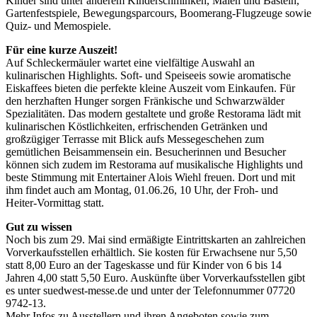
Kinder sind unter anderem Kinderschminken, Malen und Basteln,
Gartenfestspiele, Bewegungsparcours, Boomerang-Flugzeuge sowie
Quiz- und Memospiele.
Für eine kurze Auszeit!
Auf Schleckermäuler wartet eine vielfältige Auswahl an
kulinarischen Highlights. Soft- und Speiseeis sowie aromatische
Eiskaffees bieten die perfekte kleine Auszeit vom Einkaufen. Für
den herzhaften Hunger sorgen Fränkische und Schwarzwälder
Spezialitäten. Das modern gestaltete und große Restorama lädt mit
kulinarischen Köstlichkeiten, erfrischenden Getränken und
großzügiger Terrasse mit Blick aufs Messegeschehen zum
gemütlichen Beisammensein ein. Besucherinnen und Besucher
können sich zudem im Restorama auf musikalische Highlights und
beste Stimmung mit Entertainer Alois Wiehl freuen. Dort und mit
ihm findet auch am Montag, 01.06.26, 10 Uhr, der Froh- und
Heiter-Vormittag statt.
Gut zu wissen
Noch bis zum 29. Mai sind ermäßigte Eintrittskarten an zahlreichen
Vorverkaufsstellen erhältlich. Sie kosten für Erwachsene nur 5,50
statt 8,00 Euro an der Tageskasse und für Kinder von 6 bis 14
Jahren 4,00 statt 5,50 Euro. Auskünfte über Vorverkaufsstellen gibt
es unter suedwest-messe.de und unter der Telefonnummer 07720
9742-13.
Mehr Infos zu Ausstellern und ihren Angeboten sowie zum