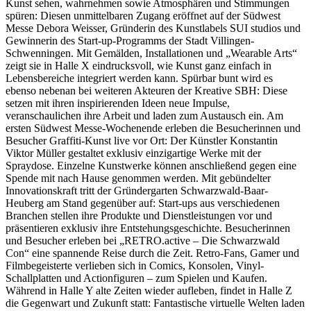
Kunst sehen, wahrnehmen sowie Atmosphären und Stimmungen
spüren: Diesen unmittelbaren Zugang eröffnet auf der Südwest
Messe Debora Weisser, Gründerin des Kunstlabels SUI studios und
Gewinnerin des Start-up-Programms der Stadt Villingen-
Schwenningen. Mit Gemälden, Installationen und „Wearable Arts“
zeigt sie in Halle X eindrucksvoll, wie Kunst ganz einfach in
Lebensbereiche integriert werden kann. Spürbar bunt wird es
ebenso nebenan bei weiteren Akteuren der Kreative SBH: Diese
setzen mit ihren inspirierenden Ideen neue Impulse,
veranschaulichen ihre Arbeit und laden zum Austausch ein. Am
ersten Südwest Messe-Wochenende erleben die Besucherinnen und
Besucher Graffiti-Kunst live vor Ort: Der Künstler Konstantin
Viktor Müller gestaltet exklusiv einzigartige Werke mit der
Spraydose. Einzelne Kunstwerke können anschließend gegen eine
Spende mit nach Hause genommen werden. Mit gebündelter
Innovationskraft tritt der Gründergarten Schwarzwald-Baar-
Heuberg am Stand gegenüber auf: Start-ups aus verschiedenen
Branchen stellen ihre Produkte und Dienstleistungen vor und
präsentieren exklusiv ihre Entstehungsgeschichte. Besucherinnen
und Besucher erleben bei „RETRO.active – Die Schwarzwald
Con“ eine spannende Reise durch die Zeit. Retro-Fans, Gamer und
Filmbegeisterte verlieben sich in Comics, Konsolen, Vinyl-
Schallplatten und Actionfiguren – zum Spielen und Kaufen.
Während in Halle Y alte Zeiten wieder aufleben, findet in Halle Z
die Gegenwart und Zukunft statt: Fantastische virtuelle Welten laden