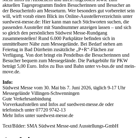
aktuellen Tagesprogramm finden Besucherinnen und Besucher an
der Besucherinfo am Messeturm. Wer besonders gut vorbereitet sein
will, wirft vorab einen Blick ins Online-Ausstellerverzeichnis unter
suedwest-messe.de: Hier kann man nach Stichworten suchen, die
passenden Aussteller mit Standnummer anzeigen lassen – und sich
so gleich den persönlichen Südwest Messe-Rundgang
zusammenstellen! Rund 6.000 Parkplätze befinden sich in
unmittelbarer Nähe zum Messegelände. Bei Bedarf stehen am
Feiertag in Bad Dürrheim zusätzliche „P+R“-Flächen zur
Verfügung. Von dort bringt ein Pendelbus die Besucherinnen und
Besucher bequem zum Messegelände. Die Parkgebühr für PKW
beträgt 5,00 Euro. Infos zu Bus und Bahn unter vs-bus.de und mein-
move.de.
Info:
Südwest Messe vom 30. Mai bis 7. Juni 2026, täglich 9-17 Uhr
Messegelände Villingen-Schwenningen
Gute Verkehrsanbindung
Vorverkaufsstellen und Infos auf suedwest-messe.de oder
telefonisch unter 07720 9742-13
Mehr Infos unter suedwest-messe.de
Text/Bilder: SMA Südwest Messe-und Ausstellungs-GmbH