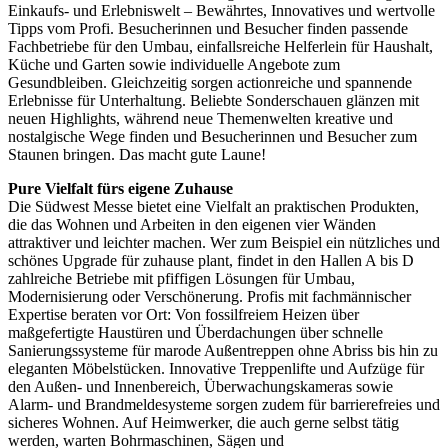
Einkaufs- und Erlebniswelt – Bewährtes, Innovatives und wertvolle
Tipps vom Profi. Besucherinnen und Besucher finden passende
Fachbetriebe für den Umbau, einfallsreiche Helferlein für Haushalt,
Küche und Garten sowie individuelle Angebote zum
Gesundbleiben. Gleichzeitig sorgen actionreiche und spannende
Erlebnisse für Unterhaltung. Beliebte Sonderschauen glänzen mit
neuen Highlights, während neue Themenwelten kreative und
nostalgische Wege finden und Besucherinnen und Besucher zum
Staunen bringen. Das macht gute Laune!
Pure Vielfalt fürs eigene Zuhause
Die Südwest Messe bietet eine Vielfalt an praktischen Produkten,
die das Wohnen und Arbeiten in den eigenen vier Wänden
attraktiver und leichter machen. Wer zum Beispiel ein nützliches und
schönes Upgrade für zuhause plant, findet in den Hallen A bis D
zahlreiche Betriebe mit pfiffigen Lösungen für Umbau,
Modernisierung oder Verschönerung. Profis mit fachmännischer
Expertise beraten vor Ort: Von fossilfreiem Heizen über
maßgefertigte Haustüren und Überdachungen über schnelle
Sanierungssysteme für marode Außentreppen ohne Abriss bis hin zu
eleganten Möbelstücken. Innovative Treppenlifte und Aufzüge für
den Außen- und Innenbereich, Überwachungskameras sowie
Alarm- und Brandmeldesysteme sorgen zudem für barrierefreies und
sicheres Wohnen. Auf Heimwerker, die auch gerne selbst tätig
werden, warten Bohrmaschinen, Sägen und