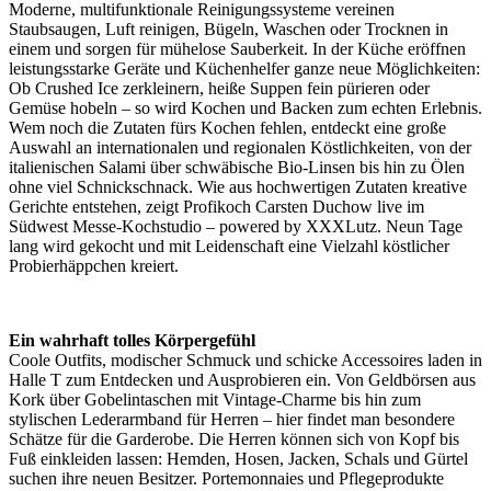
Moderne, multifunktionale Reinigungssysteme vereinen
Staubsaugen, Luft reinigen, Bügeln, Waschen oder Trocknen in
einem und sorgen für mühelose Sauberkeit. In der Küche eröffnen
leistungsstarke Geräte und Küchenhelfer ganze neue Möglichkeiten:
Ob Crushed Ice zerkleinern, heiße Suppen fein pürieren oder
Gemüse hobeln – so wird Kochen und Backen zum echten Erlebnis.
Wem noch die Zutaten fürs Kochen fehlen, entdeckt eine große
Auswahl an internationalen und regionalen Köstlichkeiten, von der
italienischen Salami über schwäbische Bio-Linsen bis hin zu Ölen
ohne viel Schnickschnack. Wie aus hochwertigen Zutaten kreative
Gerichte entstehen, zeigt Profikoch Carsten Duchow live im
Südwest Messe-Kochstudio – powered by XXXLutz. Neun Tage
lang wird gekocht und mit Leidenschaft eine Vielzahl köstlicher
Probierhäppchen kreiert.
Ein wahrhaft tolles Körpergefühl
Coole Outfits, modischer Schmuck und schicke Accessoires laden in
Halle T zum Entdecken und Ausprobieren ein. Von Geldbörsen aus
Kork über Gobelintaschen mit Vintage-Charme bis hin zum
stylischen Lederarmband für Herren – hier findet man besondere
Schätze für die Garderobe. Die Herren können sich von Kopf bis
Fuß einkleiden lassen: Hemden, Hosen, Jacken, Schals und Gürtel
suchen ihre neuen Besitzer. Portemonnaies und Pflegeprodukte