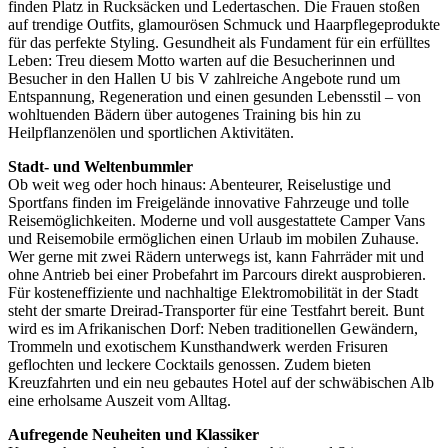
finden Platz in Rucksäcken und Ledertaschen. Die Frauen stoßen
auf trendige Outfits, glamourösen Schmuck und Haarpflegeprodukte
für das perfekte Styling. Gesundheit als Fundament für ein erfülltes
Leben: Treu diesem Motto warten auf die Besucherinnen und
Besucher in den Hallen U bis V zahlreiche Angebote rund um
Entspannung, Regeneration und einen gesunden Lebensstil – von
wohltuenden Bädern über autogenes Training bis hin zu
Heilpflanzenölen und sportlichen Aktivitäten.
Stadt- und Weltenbummler
Ob weit weg oder hoch hinaus: Abenteurer, Reiselustige und
Sportfans finden im Freigelände innovative Fahrzeuge und tolle
Reisemöglichkeiten. Moderne und voll ausgestattete Camper Vans
und Reisemobile ermöglichen einen Urlaub im mobilen Zuhause.
Wer gerne mit zwei Rädern unterwegs ist, kann Fahrräder mit und
ohne Antrieb bei einer Probefahrt im Parcours direkt ausprobieren.
Für kosteneffiziente und nachhaltige Elektromobilität in der Stadt
steht der smarte Dreirad-Transporter für eine Testfahrt bereit. Bunt
wird es im Afrikanischen Dorf: Neben traditionellen Gewändern,
Trommeln und exotischem Kunsthandwerk werden Frisuren
geflochten und leckere Cocktails genossen. Zudem bieten
Kreuzfahrten und ein neu gebautes Hotel auf der schwäbischen Alb
eine erholsame Auszeit vom Alltag.
Aufregende Neuheiten und Klassiker