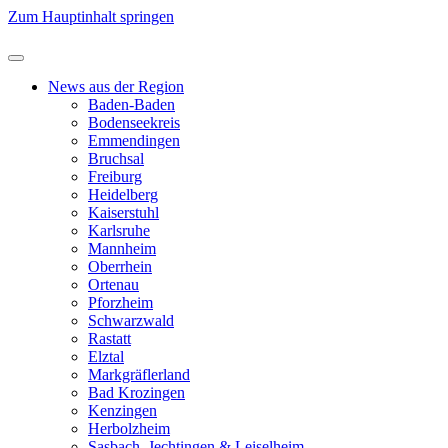
Zum Hauptinhalt springen
News aus der Region
Baden-Baden
Bodenseekreis
Emmendingen
Bruchsal
Freiburg
Heidelberg
Kaiserstuhl
Karlsruhe
Mannheim
Oberrhein
Ortenau
Pforzheim
Schwarzwald
Rastatt
Elztal
Markgräflerland
Bad Krozingen
Kenzingen
Herbolzheim
Sasbach, Jechtingen & Leiselheim