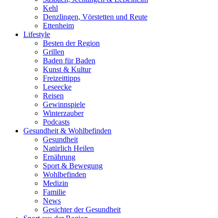
Kehl
Denzlingen, Vörstetten und Reute
Ettenheim
Lifestyle
Besten der Region
Grillen
Baden für Baden
Kunst & Kultur
Freizeittipps
Leseecke
Reisen
Gewinnspiele
Winterzauber
Podcasts
Gesundheit & Wohlbefinden
Gesundheit
Natürlich Heilen
Ernährung
Sport & Bewegung
Wohlbefinden
Medizin
Familie
News
Gesichter der Gesundheit