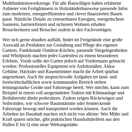
Multifunktionswerkzeuge. Für alle Bauwilligen halten erfahrene
Anbieter von Fertighäusern in Holzständerbauweise passende Infos
zum modernen, energieeffizienten und clever finanzierten Bauen
parat. Nützliche Details zu erneuerbaren Energien, energetischem
Sanieren, barrierefreiem und sicherem Wohnen erhalten
Besucherinnen und Besucher zudem in den Fachvorträgen.
Wer sich gerne draußen aufhält, findet im Freigelände eine große
Auswahl an Produkten zur Gestaltung und Pflege des eigenen
Gartens. Funktionale Outdoor-Küchen, passende Sitzgelegenheiten
und Whirlpools machen jedes Gartenfest zu einem besonderen
Erlebnis. Vorab sollte der Garten jedoch auf Vordermann gebracht
werden: Professionelles Equipment wie Aufsitzmäher, Akku-
Gebläse, Häcksler und Rasentrimmer macht die Arbeit spürbar
angenehmer. Auch für anspruchsvolle Aufgaben im land- und
forstwirtschaftlichen sowie kommunalen Bereich stehen
leistungsstarke Geräte und Fahrzeuge bereit. Wer möchte, kann zum
Beispiel in einem voll ausgestatteten Traktor mit Klimaanlage und
Beifahrersitz direkt probesitzen. Zudem zeigen Rückewägen und
Seilwinden, wie schwere Baumstämme oder feststeckende
Fahrzeuge bewegt und transportiert werden können. Auch die
Arbeiten im Haushalt machen sich nicht von alleine: Wer Mühe und
Kraft sparen möchte, gibt praktischen Haushaltshelfern aus den
Hallen E bis Q eine neue Wirkungsstätte.