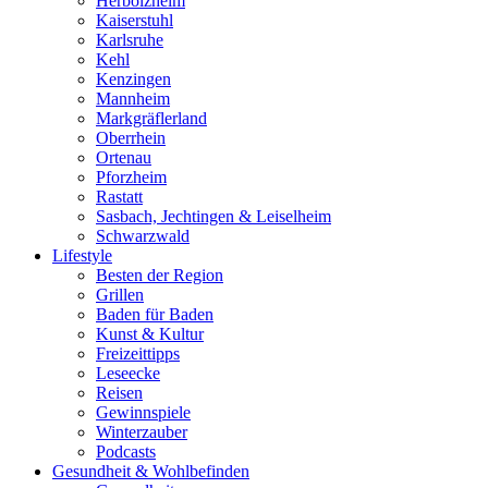
Herbolzheim
Kaiserstuhl
Karlsruhe
Kehl
Kenzingen
Mannheim
Markgräflerland
Oberrhein
Ortenau
Pforzheim
Rastatt
Sasbach, Jechtingen & Leiselheim
Schwarzwald
Lifestyle
Besten der Region
Grillen
Baden für Baden
Kunst & Kultur
Freizeittipps
Leseecke
Reisen
Gewinnspiele
Winterzauber
Podcasts
Gesundheit & Wohlbefinden