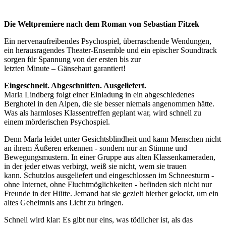
Die Weltpremiere nach dem Roman von Sebastian Fitzek
Ein nervenaufreibendes Psychospiel, überraschende Wendungen,
ein herausragendes Theater-Ensemble und ein epischer Soundtrack
sorgen für Spannung von der ersten bis zur
letzten Minute – Gänsehaut garantiert!
Eingeschneit. Abgeschnitten. Ausgeliefert.
Marla Lindberg folgt einer Einladung in ein abgeschiedenes
Berghotel in den Alpen, die sie besser niemals angenommen hätte.
Was als harmloses Klassentreffen geplant war, wird schnell zu
einem mörderischen Psychospiel.
Denn Marla leidet unter Gesichtsblindheit und kann Menschen nicht
an ihrem Äußeren erkennen - sondern nur an Stimme und
Bewegungsmustern. In einer Gruppe aus alten Klassenkameraden,
in der jeder etwas verbirgt, weiß sie nicht, wem sie trauen
kann. Schutzlos ausgeliefert und eingeschlossen im Schneesturm -
ohne Internet, ohne Fluchtmöglichkeiten - befinden sich nicht nur
Freunde in der Hütte. Jemand hat sie gezielt hierher gelockt, um ein
altes Geheimnis ans Licht zu bringen.
Schnell wird klar: Es gibt nur eins, was tödlicher ist, als das