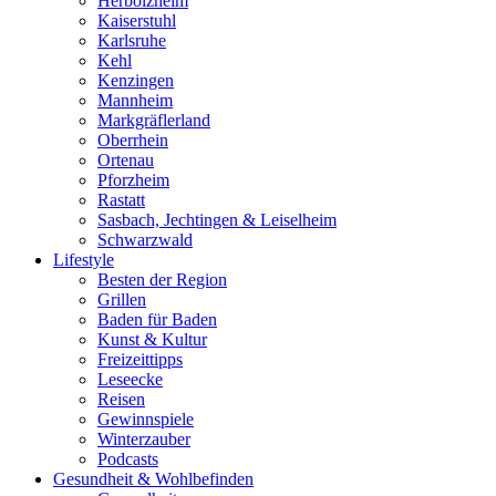
Herbolzheim
Kaiserstuhl
Karlsruhe
Kehl
Kenzingen
Mannheim
Markgräflerland
Oberrhein
Ortenau
Pforzheim
Rastatt
Sasbach, Jechtingen & Leiselheim
Schwarzwald
Lifestyle
Besten der Region
Grillen
Baden für Baden
Kunst & Kultur
Freizeittipps
Leseecke
Reisen
Gewinnspiele
Winterzauber
Podcasts
Gesundheit & Wohlbefinden