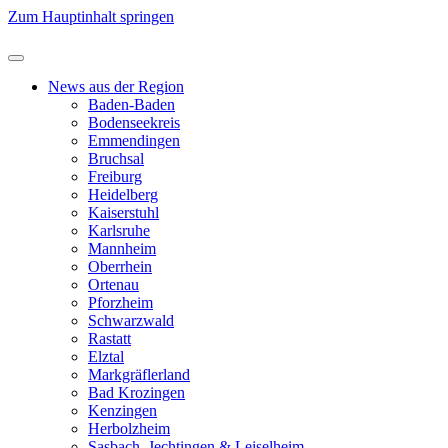
Zum Hauptinhalt springen
News aus der Region
Baden-Baden
Bodenseekreis
Emmendingen
Bruchsal
Freiburg
Heidelberg
Kaiserstuhl
Karlsruhe
Mannheim
Oberrhein
Ortenau
Pforzheim
Schwarzwald
Rastatt
Elztal
Markgräflerland
Bad Krozingen
Kenzingen
Herbolzheim
Sasbach, Jechtingen & Leiselheim