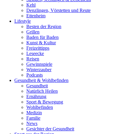
Kehl
Denzlingen, Vörstetten und Reute
Ettenheim
Lifestyle
Besten der Region
Grillen
Baden für Baden
Kunst & Kultur
Freizeittipps
Leseecke
Reisen
Gewinnspiele
Winterzauber
Podcasts
Gesundheit & Wohlbefinden
Gesundheit
Natürlich Heilen
Ernährung
Sport & Bewegung
Wohlbefinden
Medizin
Familie
News
Gesichter der Gesundheit