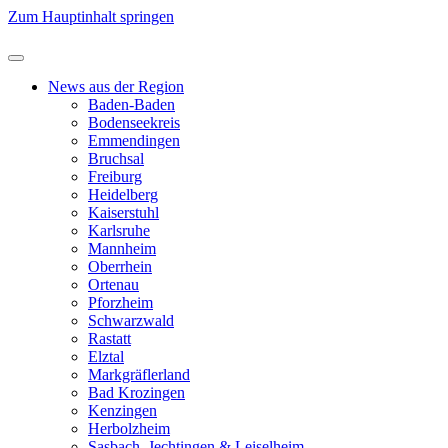
Zum Hauptinhalt springen
News aus der Region
Baden-Baden
Bodenseekreis
Emmendingen
Bruchsal
Freiburg
Heidelberg
Kaiserstuhl
Karlsruhe
Mannheim
Oberrhein
Ortenau
Pforzheim
Schwarzwald
Rastatt
Elztal
Markgräflerland
Bad Krozingen
Kenzingen
Herbolzheim
Sasbach, Jechtingen & Leiselheim