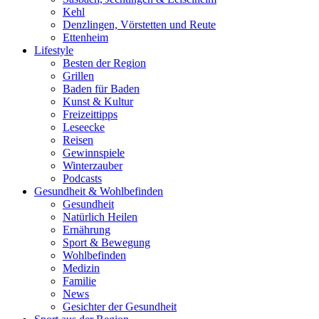
Kehl
Denzlingen, Vörstetten und Reute
Ettenheim
Lifestyle
Besten der Region
Grillen
Baden für Baden
Kunst & Kultur
Freizeittipps
Leseecke
Reisen
Gewinnspiele
Winterzauber
Podcasts
Gesundheit & Wohlbefinden
Gesundheit
Natürlich Heilen
Ernährung
Sport & Bewegung
Wohlbefinden
Medizin
Familie
News
Gesichter der Gesundheit