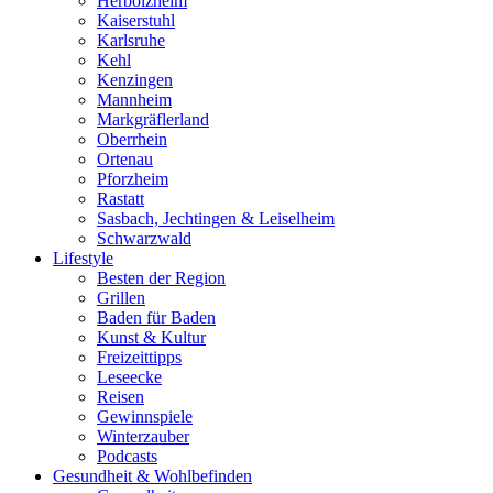
Herbolzheim
Kaiserstuhl
Karlsruhe
Kehl
Kenzingen
Mannheim
Markgräflerland
Oberrhein
Ortenau
Pforzheim
Rastatt
Sasbach, Jechtingen & Leiselheim
Schwarzwald
Lifestyle
Besten der Region
Grillen
Baden für Baden
Kunst & Kultur
Freizeittipps
Leseecke
Reisen
Gewinnspiele
Winterzauber
Podcasts
Gesundheit & Wohlbefinden