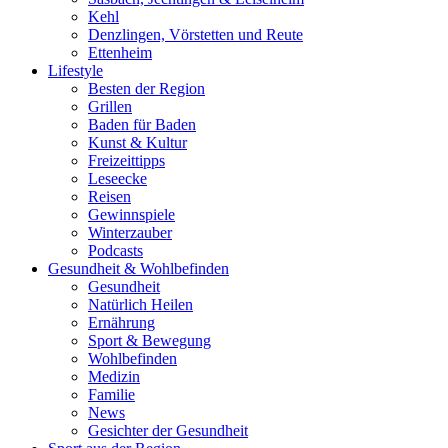
Kehl
Denzlingen, Vörstetten und Reute
Ettenheim
Lifestyle
Besten der Region
Grillen
Baden für Baden
Kunst & Kultur
Freizeittipps
Leseecke
Reisen
Gewinnspiele
Winterzauber
Podcasts
Gesundheit & Wohlbefinden
Gesundheit
Natürlich Heilen
Ernährung
Sport & Bewegung
Wohlbefinden
Medizin
Familie
News
Gesichter der Gesundheit