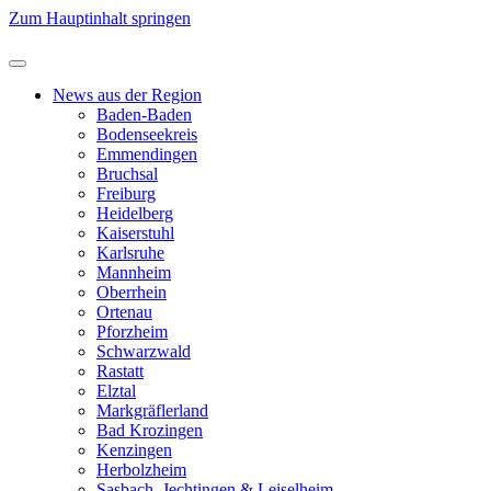
Zum Hauptinhalt springen
News aus der Region
Baden-Baden
Bodenseekreis
Emmendingen
Bruchsal
Freiburg
Heidelberg
Kaiserstuhl
Karlsruhe
Mannheim
Oberrhein
Ortenau
Pforzheim
Schwarzwald
Rastatt
Elztal
Markgräflerland
Bad Krozingen
Kenzingen
Herbolzheim
Sasbach, Jechtingen & Leiselheim