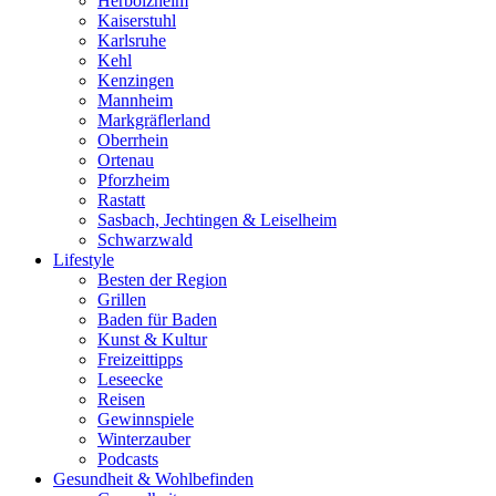
Herbolzheim
Kaiserstuhl
Karlsruhe
Kehl
Kenzingen
Mannheim
Markgräflerland
Oberrhein
Ortenau
Pforzheim
Rastatt
Sasbach, Jechtingen & Leiselheim
Schwarzwald
Lifestyle
Besten der Region
Grillen
Baden für Baden
Kunst & Kultur
Freizeittipps
Leseecke
Reisen
Gewinnspiele
Winterzauber
Podcasts
Gesundheit & Wohlbefinden