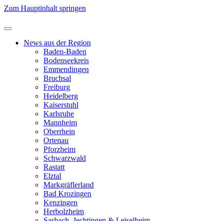
Zum Hauptinhalt springen
News aus der Region
Baden-Baden
Bodenseekreis
Emmendingen
Bruchsal
Freiburg
Heidelberg
Kaiserstuhl
Karlsruhe
Mannheim
Oberrhein
Ortenau
Pforzheim
Schwarzwald
Rastatt
Elztal
Markgräflerland
Bad Krozingen
Kenzingen
Herbolzheim
Sasbach, Jechtingen & Leiselheim