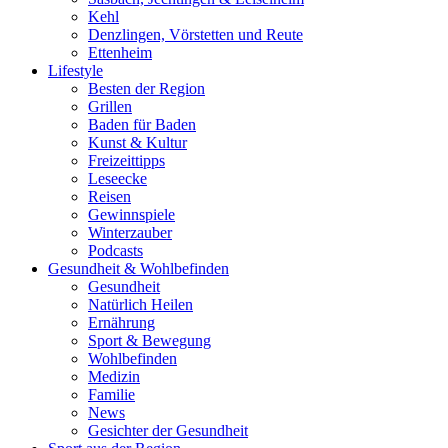
Kehl
Denzlingen, Vörstetten und Reute
Ettenheim
Lifestyle
Besten der Region
Grillen
Baden für Baden
Kunst & Kultur
Freizeittipps
Leseecke
Reisen
Gewinnspiele
Winterzauber
Podcasts
Gesundheit & Wohlbefinden
Gesundheit
Natürlich Heilen
Ernährung
Sport & Bewegung
Wohlbefinden
Medizin
Familie
News
Gesichter der Gesundheit