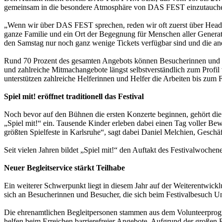
gemeinsam in die besondere Atmosphäre von DAS FEST einzutauch
„Wenn wir über DAS FEST sprechen, reden wir oft zuerst über Headline
ganze Familie und ein Ort der Begegnung für Menschen aller Genera
den Samstag nur noch ganz wenige Tickets verfügbar sind und die an
Rund 70 Prozent des gesamten Angebots können Besucherinnen und Be
und zahlreiche Mitmachangebote längst selbstverständlich zum Pro
unterstützen zahlreiche Helferinnen und Helfer die Arbeiten bis zum Fe
Spiel mit! eröffnet traditionell das Festival
Noch bevor auf den Bühnen die ersten Konzerte beginnen, gehört d
„Spiel mit!“ ein. Tausende Kinder erleben dabei einen Tag voller Be
größten Spielfeste in Karlsruhe“, sagt dabei Daniel Melchien, Geschä
Seit vielen Jahren bildet „Spiel mit!“ den Auftakt des Festivalwoche
Neuer Begleitservice stärkt Teilhabe
Ein weiterer Schwerpunkt liegt in diesem Jahr auf der Weiterentwic
sich an Besucherinnen und Besucher, die sich beim Festivalbesuch 
Die ehrenamtlichen Begleitpersonen stammen aus dem Volunteerprogr
helfen beim Erreichen barrierefreier Angebote. Aufgrund der großen R