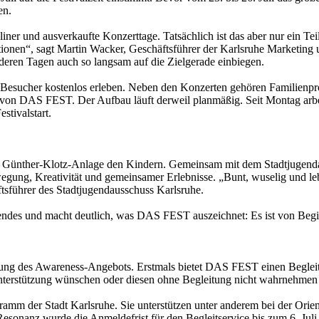
en.
r und ausverkaufte Konzerttage. Tatsächlich ist das aber nur ein Teil
tionen“, sagt Martin Wacker, Geschäftsführer der Karlsruhe Marketi
deren Tagen auch so langsam auf die Zielgerade einbiegen.
sucher kostenlos erleben. Neben den Konzerten gehören Familienprog
fil von DAS FEST. Der Aufbau läuft derweil planmäßig. Seit Montag 
stivalstart.
ie Günther-Klotz-Anlage den Kindern. Gemeinsam mit dem Stadtjugend
wegung, Kreativität und gemeinsamer Erlebnisse. „Bunt, wuselig und l
ftsführer des Stadtjugendausschuss Karlsruhe.
nendes und macht deutlich, was DAS FEST auszeichnet: Es ist von Begin
klung des Awareness-Angebots. Erstmals bietet DAS FEST einen Begleits
Unterstützung wünschen oder diesen ohne Begleitung nicht wahrnehme
amm der Stadt Karlsruhe. Sie unterstützen unter anderem bei der Ori
esonanz wurde die Anmeldefrist für den Begleitservice bis zum 6. Juli 