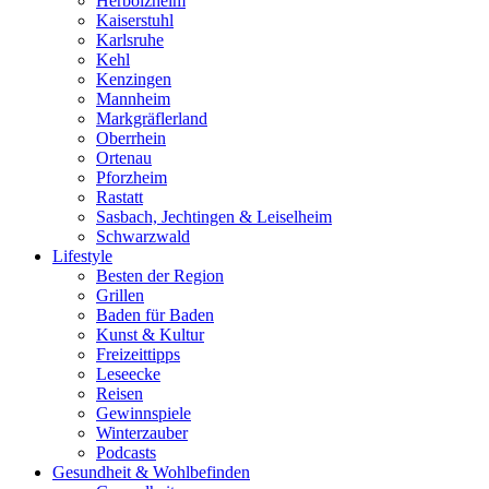
Herbolzheim
Kaiserstuhl
Karlsruhe
Kehl
Kenzingen
Mannheim
Markgräflerland
Oberrhein
Ortenau
Pforzheim
Rastatt
Sasbach, Jechtingen & Leiselheim
Schwarzwald
Lifestyle
Besten der Region
Grillen
Baden für Baden
Kunst & Kultur
Freizeittipps
Leseecke
Reisen
Gewinnspiele
Winterzauber
Podcasts
Gesundheit & Wohlbefinden