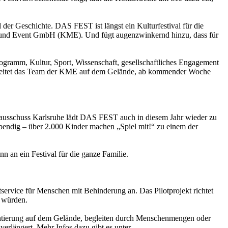
 der Geschichte. DAS FEST ist längst ein Kulturfestival für die
ng und Event GmbH (KME). Und fügt augenzwinkernd hinzu, dass für
ramm, Kultur, Sport, Wissenschaft, gesellschaftliches Engagement
arbeitet das Team der KME auf dem Gelände, ab kommender Woche
ausschuss Karlsruhe lädt DAS FEST auch in diesem Jahr wieder zu
ebendig – über 2.000 Kinder machen „Spiel mit!“ zu einem der
n an ein Festival für die ganze Familie.
ervice für Menschen mit Behinderung an. Das Pilotprojekt richtet
n würden.
entierung auf dem Gelände, begleiten durch Menschenmengen oder
verlängert. Mehr Infos dazu gibt es unter